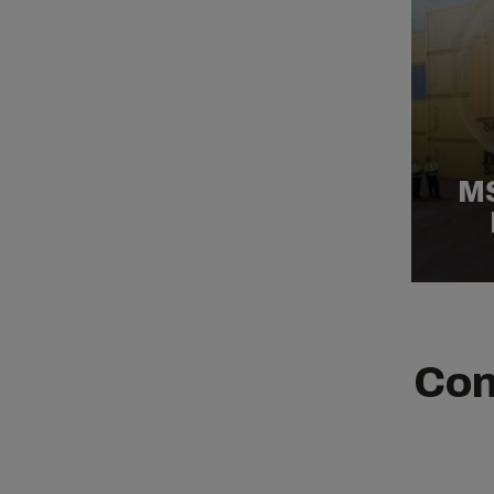
M
Con