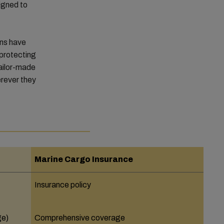
signed to
ons have
 protecting
tailor-made
erever they
Marine Cargo Insurance
Insurance policy
ge)
Comprehensive coverage