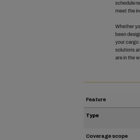
schedule re
meet the in
Whether you
been design
your cargo 
solutions a
are in the w
Feature
Type
Coverage scope