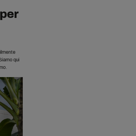
 per
bilmente
 Siamo qui
imo.