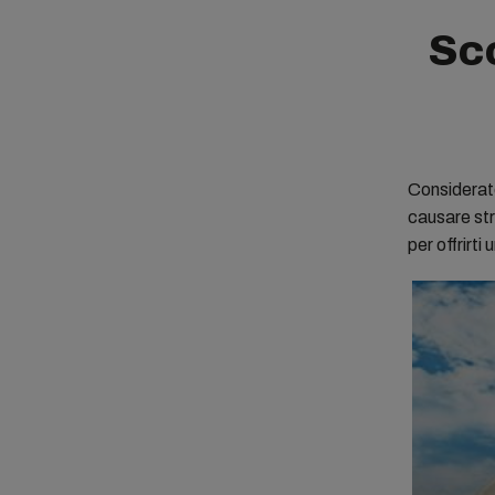
Sco
Considerato
causare str
per offrirti