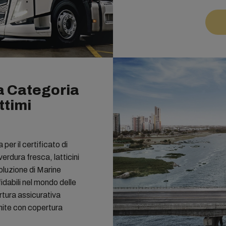
a Categoria
ttimi
 per il certificato di
erdura fresca, latticini
soluzione di Marine
dabili nel mondo delle
rtura assicurativa
nite con copertura