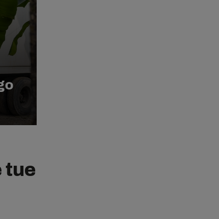
go
e
 tue