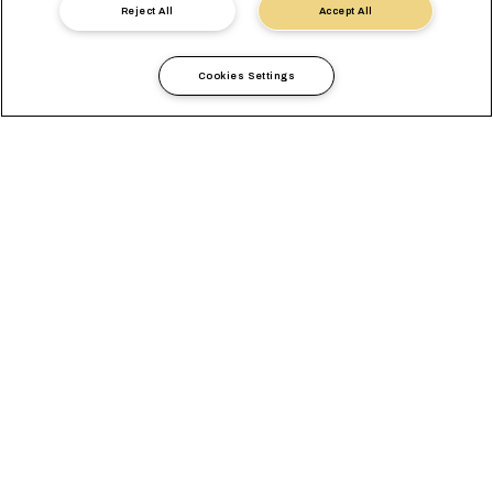
Contatta un esperto
Reject All
Accept All
Cookies Settings
Conta su di noi per le tue
Spedizioni di Banane
Le banane spesso percorrono migliaia di chilometri prima di
raggiungere la loro destinazione, a volte rimanendo in viaggio
fino a quattro settimane. Conservare questi fragili frutti freschi
durante il percorso richiede un'attenta manipolazione e un
meticoloso controllo della temperatura.
Impariamo a conoscere i bisogni di ogni cliente, in modo da
poter adattare i nostri servizi alle sue necessità. Con la nostra
vasta rete di trasporti interni, offriamo anche soluzioni