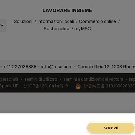
LAVORARE INSIEME
Soluzioni
Informazioni locali
Commercio online
Sostenibilità
myMSC
+41 227038888
info@msc.com
Chemin Rieu 12, 1208 Gene
 personali
Termini di utilizzo
Termini e condizioni del vettore
Imp
 Speak-UP
沪ICP备13010414号-6
沪公网安备 31010902003
Accept All