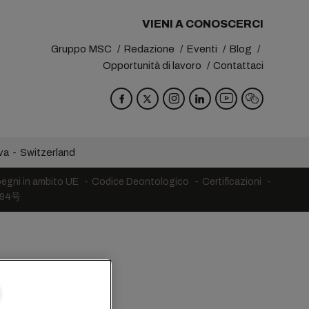
VIENI A CONOSCERCI
Gruppo MSC
Redazione
Eventi
Blog
Opportunità di lavoro
Contattaci
va
Switzerland
egni in ambito UE
Codice Deontologico
Certificazioni
394号