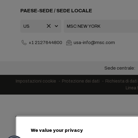
PAESE-SEDE / SEDE LOCALE
+1 2127644800
usa-info@msc.com
Sede centrale:
Impostazioni cookie
Protezione dei dati
Richiesta di dati
Linea
We value your privacy