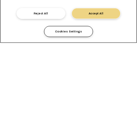
Contatta un esperto
Reject All
Accept All
Cookies Settings
Conta su di Noi per le tue
Spedizioni di Prodotti
Agricoli
L’approvvigionamento di risorse a livello globale è ormai una
realtà quotidiana e MSC mette in collegamento coltivatori,
contadini e produttori di prodotti agricoli di tutto il mondo con i
loro mercati chiave. Siamo orgogliosi di fare la nostra parte nel
massimizzare la durata di conservazione e la qualità delle merci
che trasportiamo, due fattori che si traducono nella riduzione