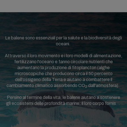
Le balene sono essenziali per la salute e la biodiversità degli
oceani.
Attraverso il loro movimento e i loro modelli di alimentazione,
fertilizzano l'oceano e fanno circolare nutrienti che
aumentano la produzione di fitoplancton (alghe
microscopiche che producono circa il 50 percento
dell'ossigeno della Terra e aiutano a combattere il
cambiamento climatico assorbendo CO
dall'atmosfera).
2
Persino al termine della vita, le balene aiutano a sostenere
gli ecosistemi delle profondità marine; il loro corpo fornisce
nutrienti vitali per altre specie marine, mentre il carbonio che
immagazzinano rimane sul fondale oceanico per secoli.