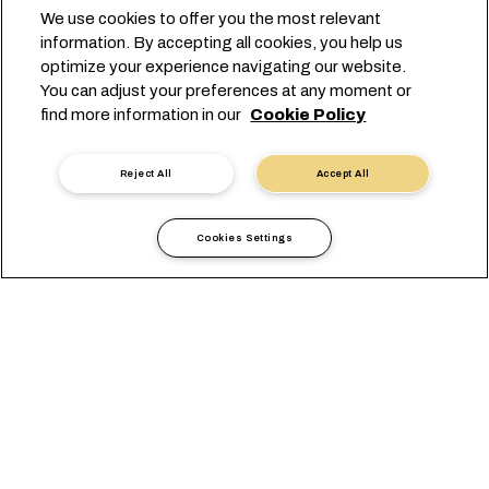
We use cookies to offer you the most relevant
information. By accepting all cookies, you help us
VIENI A CONOSCERCI
optimize your experience navigating our website.
Gruppo MSC
You can adjust your preferences at any moment or
Redazione
find more information in our
Cookie Policy
Eventi
Blog
Reject All
Accept All
Opportunità di lavoro
Contattaci
Cookies Settings
Sede centrale:
+41 227038888
info@msc.com
Chemin Rieu 12, 1208 Geneva
Switzerland
Impostazioni cookie
Protezione dei dati
Richiesta di dati personali
Termini di utilizzo
Termini e condizioni del vettore
Impegni in ambito UE
Codice Deontologico