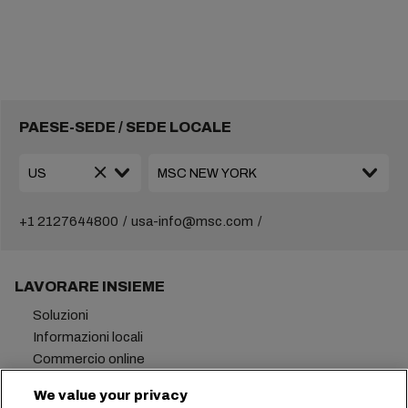
PAESE-SEDE / SEDE LOCALE
+1 2127644800
usa-info@msc.com
LAVORARE INSIEME
Soluzioni
Informazioni locali
Commercio online
Sostenibilità
We value your privacy
myMSC