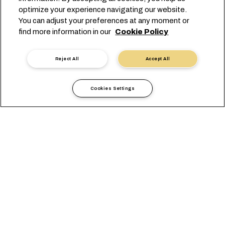
e비즈니스
optimize your experience navigating our website.
You can adjust your preferences at any moment or
지속가능성
find more information in our
Cookie Policy
myMSC
MSC 알아보기
Reject All
Accept All
MSC 그룹
뉴스룸
Cookies Settings
이벤트
블로그
경력
문의하기
본사:
+41 227038888
info@msc.com
Chemin Rieu 12, 1208 Geneva
Switzerland
쿠키 설정
데이터 보호
개인 정보 요청
이용 약관
운송사 약관
유럽 협정
행동강령
인증
익명 신고
沪ICP备13010414号-6