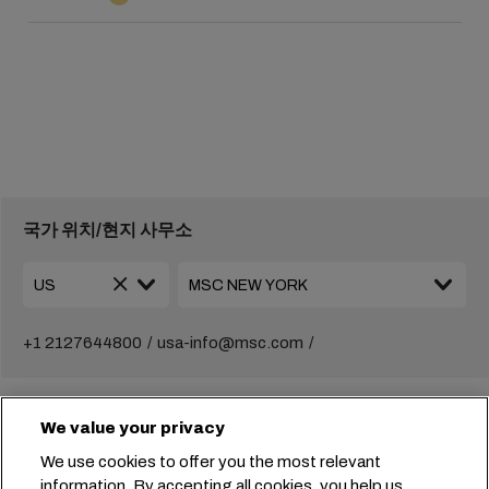
국가 위치/현지 사무소
+1 2127644800
usa-info@msc.com
함께 만들어가는 비즈니스
We value your privacy
솔루션
We use cookies to offer you the most relevant
현지 정보
information. By accepting all cookies, you help us