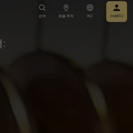
검색
화물 추적
KO
myMSC
: