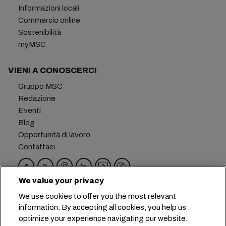
Informazioni locali
Commercio online
Sostenibilità
myMSC
VIENI A CONOSCERCI
Gruppo MSC
Redazione
Eventi
Blog
Opportunità di lavoro
Contattaci
We value your privacy
Sede centrale:
+41 227038888
info@msc.com
We use cookies to offer you the most relevant
information. By accepting all cookies, you help us
Chemin Rieu 12, 1208 Geneva
Switzerland
optimize your experience navigating our website.