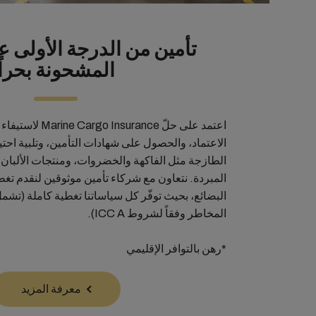
تأمين من الدرجة الأولى ع
المشحونة بحراً
اعتمد على حلّ surance
الاعتماد، والحصول على شهادات التأمين، وتلبية احتي
الطازجة مثل الفاكهة والخضروات، ومنتجات الألبان و
المبردة. نتعاون مع شركاء تأمين موثوقين لنقدم تغط
البضائع، بحيث توفّر كل سياساتنا تغطية كاملة (ت
المخاطر وفقاً لشروط ICC A).
*رهن بالتوافر الإقليمي
معرفة المزيد