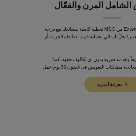
ن الشامل المرن والفعّال
يوفّر حل Extended Protection من MSC تغطية كاملة لبضائعك مع درجة
تبر الحلّ المثالي لحماية قيمة بضائعك الجزئية أو
ً وخدمة فورية بدون أي تكاليف خفية. كما
ة مطالبات التعويض في غضون 30 يوم عمل.
معرفة المزيد