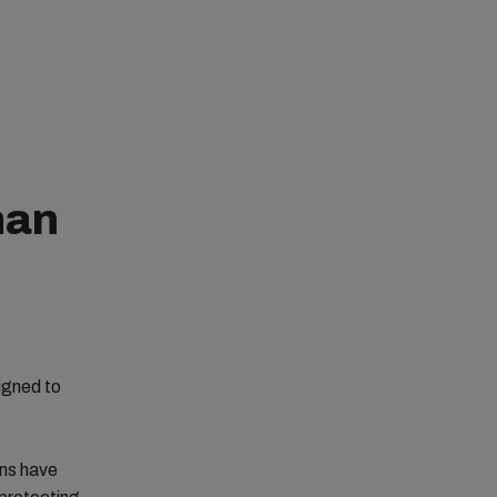
han
signed to
ons have