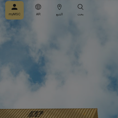
بحث
التتبع
AR
myMSC