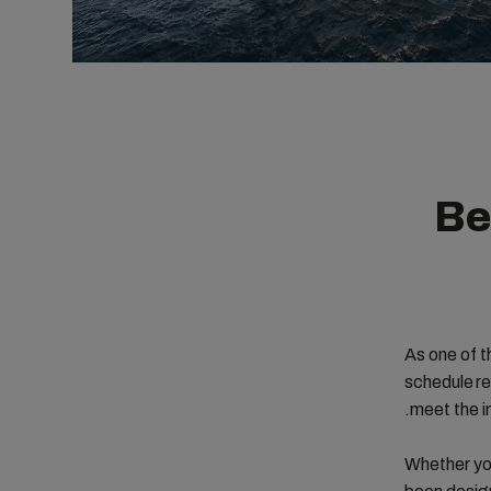
Be
As one of t
schedule re
meet the i
Whether you