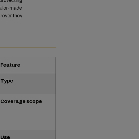
 protecting
tailor-made
erever they
Feature
Type
Coverage scope
Use