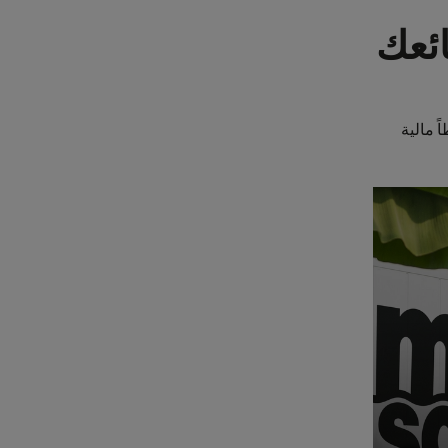
ئعك
طاً مالية