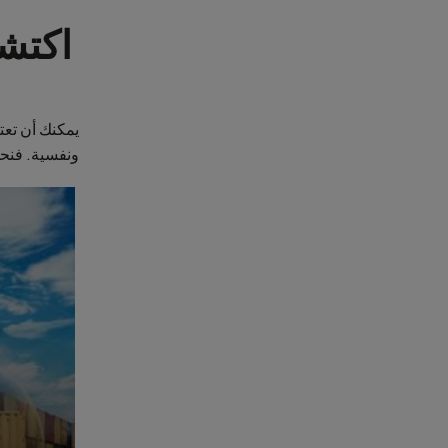
اكتش
ونفسية. فنحن