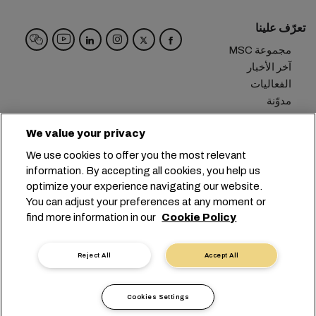
تعرّف علينا
مجموعة MSC
آخر الأخبار
الفعاليات
مدوّنة
الوظائف
We value your privacy
تواصل معنا
We use cookies to offer you the most relevant
info@msc.com
+41 227038888
المقر الرئيسي:
information. By accepting all cookies, you help us
optimize your experience navigating our website.
Chemin Rieu 12, 1208 Geneva
Switzerland
You can adjust your preferences at any moment or
find more information in our
Cookie Policy
إعدادات ملفات تعريف الارتباط
خصوصية البيانات
طلب بيانات شخصية
شروط الاستخدام
شروط وأحكام الناقل
التزامات الاتحاد الأوروبي
Reject All
Accept All
أخلاقيات مهنية
الشهادات
أداة الإبلاغ الرقمية
沪ICP备13010414号-6
Cookies Settings
沪公网安备 31010902003394号