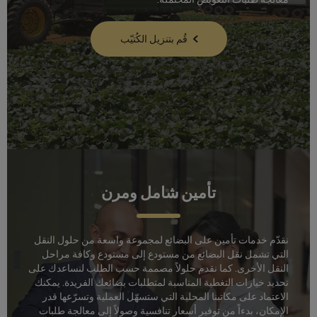
قُم بتنزيل الكُتيّب
تأمين شامل ومرن
نقدّم خدمات تأمين على البضائع لمجموعة واسعة من حلول النقل
التي تشمل نقل البضائع من مستودع إلى مستودع وكافة مراحل
النقل الأخرى. كما نقدم حلولاً مصممة حسب الطلب لنساعدك على
تحديد خيارات التغطية المناسبة لمتطلبات بضائعك الفريدة. يمكنك
الاعتماد على مكاتبنا المحلية التي ستسهّل العملية وتسرّعها قدر
الإمكان، بدءاً من توفير أسعار تنافسية وصولاً إلى معالجة طلبات