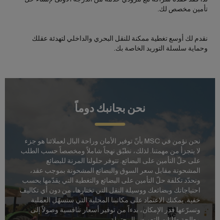
تأمين مخصص لك.
نقدم لك أوسع تغطية ممكنة للنقل البحري والداخلي لتهدئة عقلك
وحماية سلسلة التوريد الخاصة بك.
نحن بجانبك دوماً
نحن نؤمن في MSC بأنّ توفير الأمان وراحة البال لعملائنا هو جزء
لا يتجزأ من مهمتنا. لذلك، نطبّق نهجاً شاملاً ومخصصاً حسب الطلب
على حلّ التأمين على البضائع. تتوفر حلولنا المرنة للبضائع
المشحونة مقابل سعر السوق والبضائع المشحونة بموجب عقد،
ونحدّد تكلفة حلّ التأمين على البضائع والتغطية التي يقدّمها بحسب
احتياجاتك وبضائعك ووسيلة النقل التي تختارها، من دون أي تكاليف
خفية. يمكنك الاعتماد على مكاتبنا المحلية التي ستسهّل العملية
وتسرّعها قدر الإمكان، بدءاً من توفير أسعار تنافسية وصولاً إلى
معالجة طلبات التعويض المحتملة.