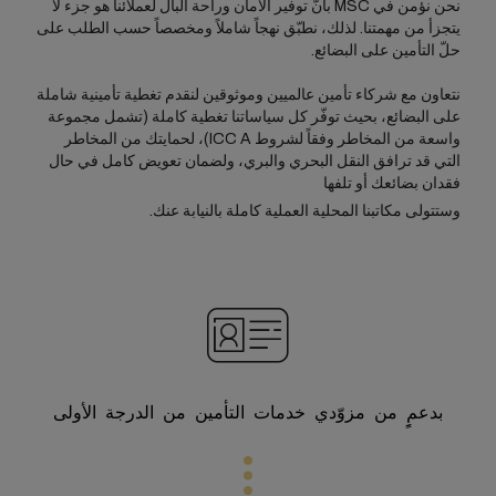
نحن نؤمن في MSC بأنّ توفير الأمان وراحة البال لعملائنا هو جزء لا
يتجزأ من مهمتنا. لذلك، نطبّق نهجاً شاملاً ومخصصاً حسب الطلب على
حلّ التأمين على البضائع.
نتعاون مع شركاء تأمين عالميين وموثوقين لنقدم تغطية تأمينية شاملة
على البضائع، بحيث توفّر كل سياساتنا تغطية كاملة (تشمل مجموعة
واسعة من المخاطر وفقاً لشروط ICC A)، لحمايتك من المخاطر
التي قد ترافق النقل البحري والبري، ولضمان تعويض كامل في حال
فقدان بضائعك أو تلفها
وستتولى مكاتبنا المحلية العملية كاملة بالنيابة عنك.
بدعمٍِ من مزوّدي خدمات التأمين من الدرجة الأولى