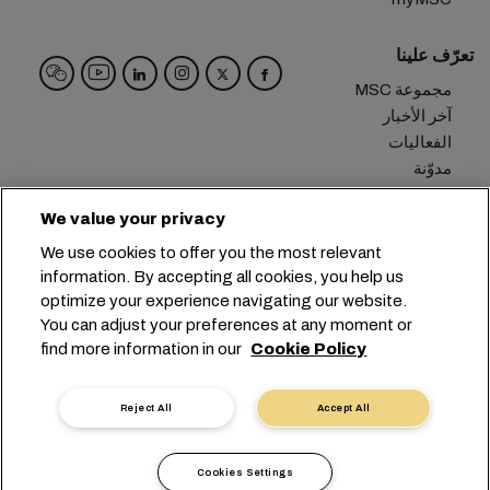
تعرّف علينا
مجموعة MSC
آخر الأخبار
الفعاليات
مدوّنة
الوظائف
We value your privacy
تواصل معنا
We use cookies to offer you the most relevant
info@msc.com
+41 227038888
المقر الرئيسي:
information. By accepting all cookies, you help us
optimize your experience navigating our website.
Chemin Rieu 12, 1208 Geneva
Switzerland
You can adjust your preferences at any moment or
find more information in our
Cookie Policy
إعدادات ملفات تعريف الارتباط
خصوصية البيانات
طلب بيانات شخصية
شروط الاستخدام
شروط وأحكام الناقل
التزامات الاتحاد الأوروبي
Reject All
Accept All
أخلاقيات مهنية
الشهادات
أداة الإبلاغ الرقمية
沪ICP备13010414号-6
Cookies Settings
沪公网安备 31010902003394号