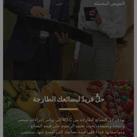
التعويض المحتملة.
حلٌّ فريدٌ لبضائعك الطازجة
يهدف حلّ البضائع الطازجة من MSC إلى توفير إجراءات تسعير
واضحة وبسيطة، بحيث تعتمد الرسوم على قيمة البضائع
ومواصفاتها. فبناءً على قيمة بضائعك التي تُفصح عنها، ستتلقى