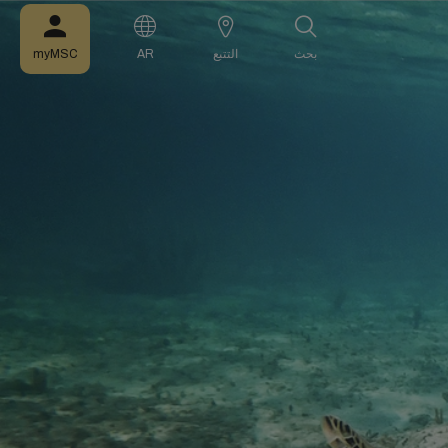
بحث
التتبع
AR
myMSC