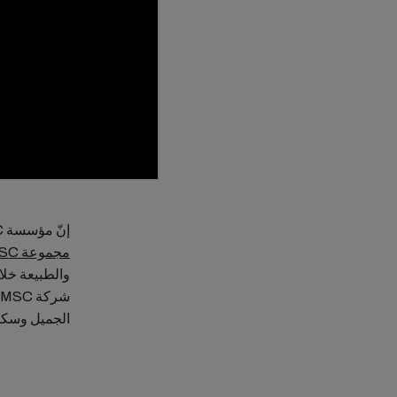
إنّ مؤسسة MSC هي منظمة مستقلة غير ربحية أسّستها عائلة أبونتيه لتوجّه وتدعم جهود
مجموعة MSC
والطبيعة خلال
الجميل وسكا