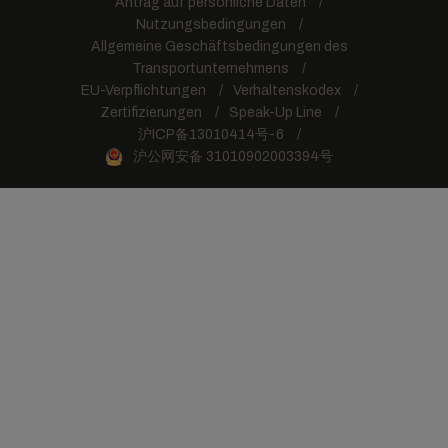
Antrag auf persönliche Daten
Nutzungsbedingungen
Allgemeine Geschäftsbedingungen des
Transportunternehmens
EU-Verpflichtungen
Verhaltenskodex
Zertifizierungen
Speak-Up Line
沪ICP备13010414号-6
沪公网安备 31010902003394号