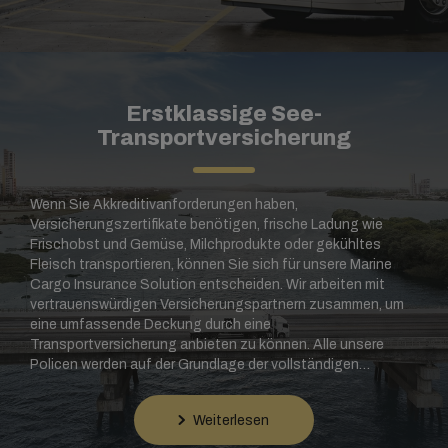
Erstklassige See-
Transportversicherung
Wenn Sie Akkreditivanforderungen haben,
Versicherungszertifikate benötigen, frische Ladung wie
Frischobst und Gemüse, Milchprodukte oder gekühltes
Fleisch transportieren, können Sie sich für unsere Marine
Cargo Insurance Solution entscheiden. Wir arbeiten mit
vertrauenswürdigen Versicherungspartnern zusammen, um
eine umfassende Deckung durch eine
Transportversicherung anbieten zu können. Alle unsere
Policen werden auf der Grundlage der vollständigen
Deckung (alle Risiken gemäß ICC A) bereitgestellt.
Weiterlesen
*Vorbehaltlich regionaler Verfügbarkeit