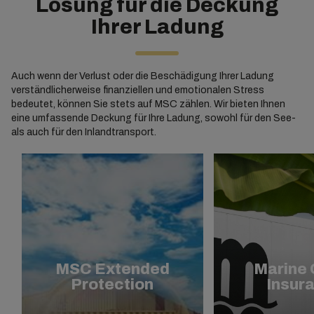
Lösung für die Deckung
Ihrer Ladung
Auch wenn der Verlust oder die Beschädigung Ihrer Ladung
verständlicherweise finanziellen und emotionalen Stress
bedeutet, können Sie stets auf MSC zählen. Wir bieten Ihnen
eine umfassende Deckung für Ihre Ladung, sowohl für den See-
als auch für den Inlandtransport.
MSC Extended
Marine 
Protection
Insur