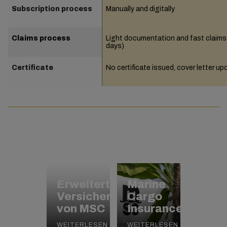
Subscription process
Manually and digitally
Claims process
Light documentation and fast claims 
days)
Certificate
No certificate issued, cover letter up
Erweiterter
Marine
Versicherungsschutz
Cargo
von MSC
Insurance
WEITERLESEN
WEITERLESEN