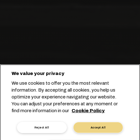
We value your privacy
We use cookies to offer you the most relevant
information. By accepting all cookies, you help us
optimize your experience navigating our website.
You can adjust your preferences at any moment or
Starten Sie Ihre Buchung
find more information in our
Cookie Policy
Kontakt mit einem Experten
Reject All
Accept All