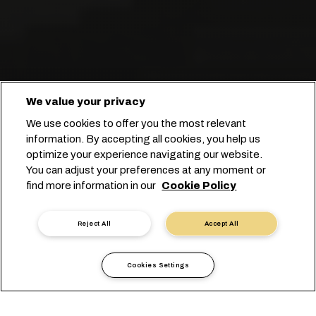
Perfekt auf Ihre
We value your privacy
Einzelhandelslieferkette
We use cookies to offer you the most relevant
zugeschnitten.
information. By accepting all cookies, you help us
optimize your experience navigating our website.
You can adjust your preferences at any moment or
Starten Sie Ihre Buchung
find more information in our
Cookie Policy
Kontakt mit einem Experten
Reject All
Accept All
Cookies Settings