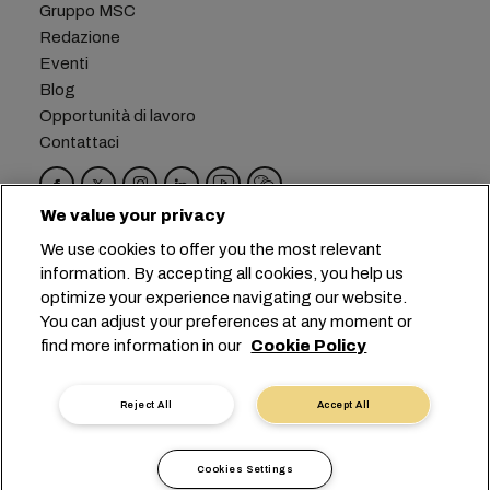
Gruppo MSC
Redazione
Eventi
Blog
Opportunità di lavoro
Contattaci
We value your privacy
Sede centrale:
+41 227038888
info@msc.com
We use cookies to offer you the most relevant
information. By accepting all cookies, you help us
Chemin Rieu 12, 1208 Geneva
Switzerland
optimize your experience navigating our website.
You can adjust your preferences at any moment or
Impostazioni cookie
Protezione dei dati
find more information in our
Cookie Policy
Richiesta di dati personali
Termini di utilizzo
Termini e condizioni del vettore
Impegni in ambito UE
Codice Deontologico
Reject All
Accept All
Certificazioni
Linea Speak-UP
沪ICP备13010414号-6
Cookies Settings
沪公网安备 31010902003394号