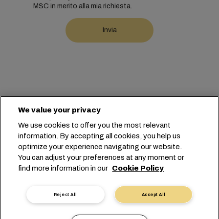
MSC in merito alla mia richiesta.
We value your privacy
Sede centrale:
+41 227038888
info@msc.com
We use cookies to offer you the most relevant
information. By accepting all cookies, you help us
Chemin Rieu 12, 1208 Geneva
Switzerland
optimize your experience navigating our website.
You can adjust your preferences at any moment or
Impostazioni cookie
Protezione dei dati
find more information in our
Cookie Policy
Richiesta di dati personali
Termini di utilizzo
Termini e condizioni del vettore
Impegni in ambito UE
Codice Deontologico
Reject All
Accept All
Certificazioni
Linea Speak-UP
沪ICP备13010414号-6