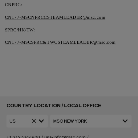
CNPRC:
CN177-MSCNPRCCSTEAMLEADER@msc.com
SPRC/HK/TW:
CN177-MSCSPRC&TWCSTEAMLEADER@msc.com
COUNTRY-LOCATION / LOCAL OFFICE
+1 2127644800
usa-info@msc.com