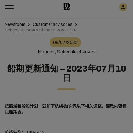
Newsroom
Customer advisories
Schedule Update China to WW Jul 10
09/07/2023
Notices, Schedule changes
船期更新通知 – 2023年07月10
日
按照最新船舶
计
划
，就如下航
线
/
航次做以下相关
调
整
，更改内容请
见船期表。
航线名称：
DRAGON