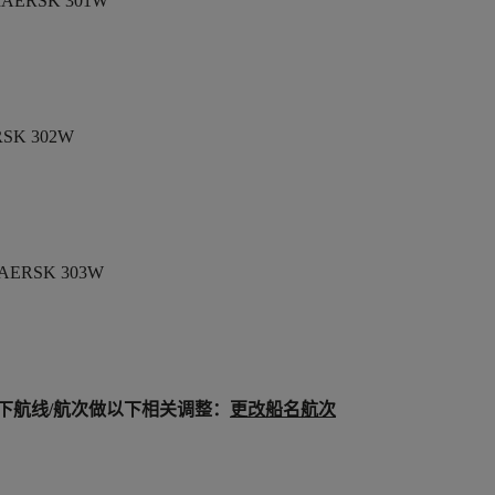
AERSK 301W
SK 302W
AERSK 303W
下航
线
/
航次做以下相关调整：
更改船名航次