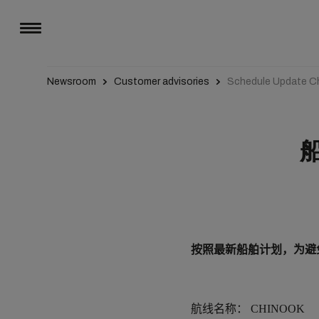
Newsroom
Customer advisories
Schedule Update C
船
按照最新船舶
计
划
，
为
避
航线名称：
CHINOOK