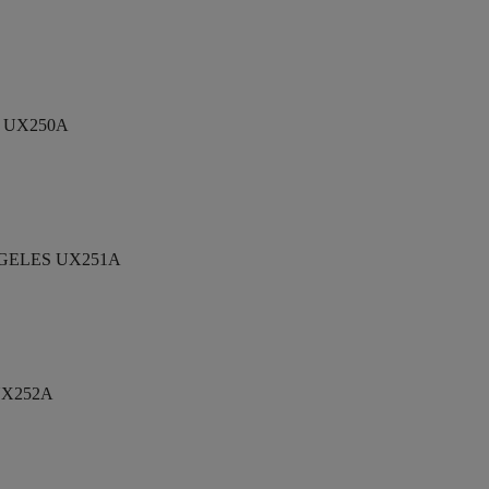
 UX250A
GELES UX251A
UX252A