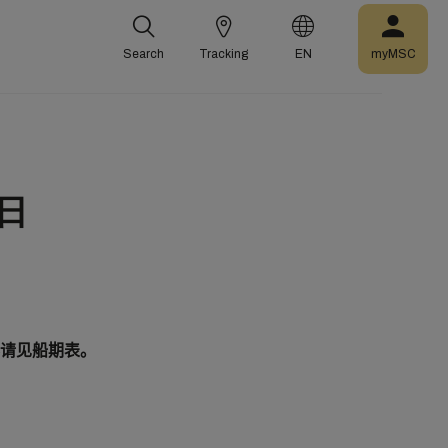
Search
Tracking
EN
myMSC
2日
请见船期表。