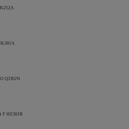
K252A
UK301A
O QJ302N
 F HZ301R