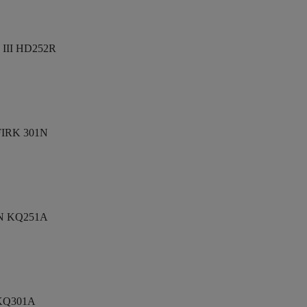
III HD252R
IRK 301N
 KQ251A
KQ301A