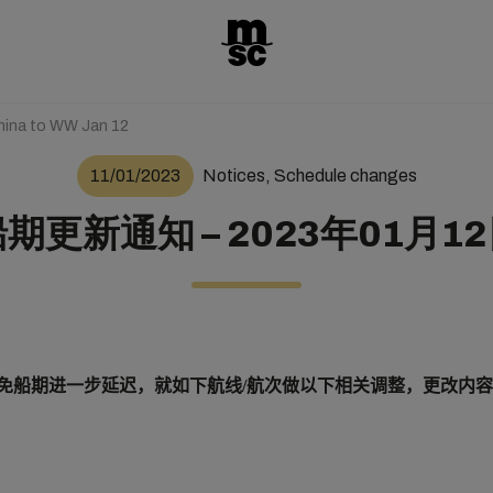
hina to WW Jan 12
11/01/2023
Notices, Schedule changes
期更新通知 – 2023年01月1
免船期
进
一步延
迟
，就如下航
线
/
航次做以下相关
调
整
，更改内容