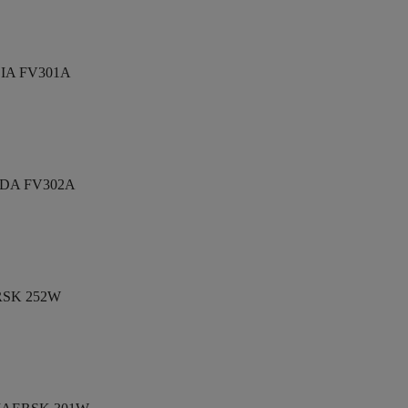
IA FV301A
DA FV302A
SK 252W