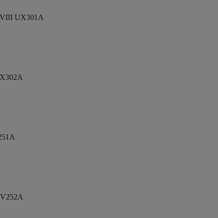
VIII UX301A
UX302A
251A
FV252A