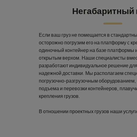
Негабаритный 
Если ваш груз не помещается в стандартн
осторожно погрузим его на платформу с кр
одиночный контейнер на базе платформы и
открытым верхом. Наши специалисты вместе с вами
разработают индивидуальное решение для
надежной доставки. Мы располагаем специализированным
погрузочно-разгрузочным оборудованием,
подъема и перевозки контейнеров, плавуч
крепления грузов.
В отношении проектных грузов наши услуг
морской перевозкой: мы также предлагаем 
до двери» автомобильным, железнодорож
транспортом.