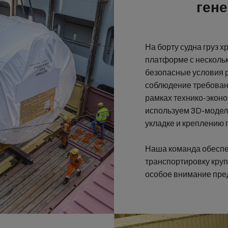
ген
На борту судна груз 
платформе с нескольк
безопасные условия р
соблюдение требован
рамках технико-эконо
используем 3D-модел
укладке и креплению 
Наша команда обеспе
транспортировку круп
особое внимание пр
претензий.