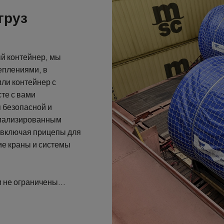
груз
ый контейнер, мы
еплениями, в
ли контейнер с
 безопасной и
 включая прицепы для
ие краны и системы
и не ограничены
доставку «от двери
ным и баржевым