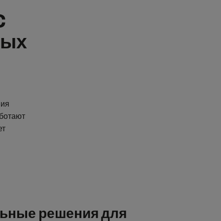
C
ных
ния
аботают
ет
ьные решения для