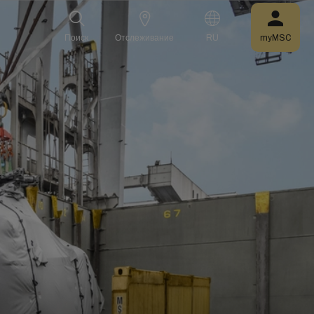
Поиск
Отслеживание
RU
myMSC