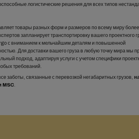
оспособные логистические решения для всех типов нестанд
вляет товары разных форм и размеров по всему миру более 
кспертов запланирует транспортировку вашего проектного г
argo с вниманием к мельчайшим деталям и повышенной
остью. Для доставки вашего груза в любую точку мира мы 
льный подход, адаптируя услуги с учетом специфики проект
собых требований.
все заботы, связанные с перевозкой негабаритных грузов,
н
м MSC
.