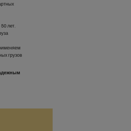
артных
50 лет.
руза
применяем
ных грузов
адежным