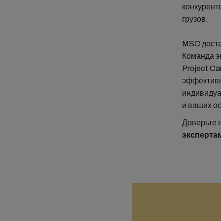
конкурент
грузов.
MSC доста
Команда э
Project C
эффективн
индивидуа
и ваших о
Доверьте 
эксперта