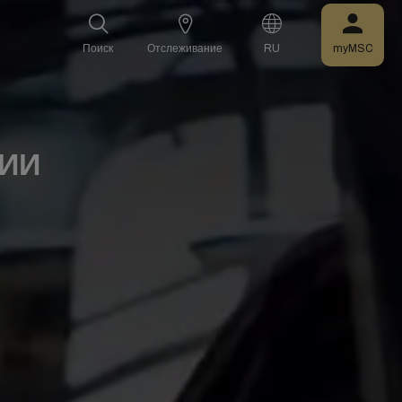
Поиск
Отслеживание
RU
myMSC
ИИ