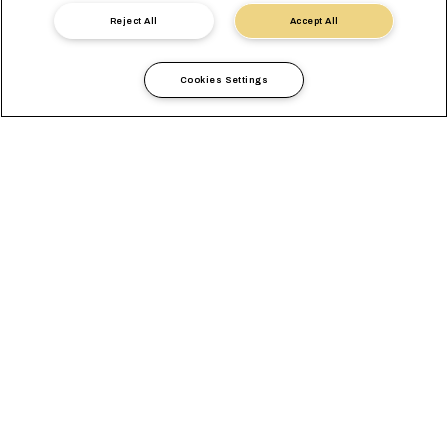
Связаться с экспертом
Reject All
Accept All
Cookies Settings
Доверьте нам
транспортировку
химикатов и нефтехимии
Изделия из пластмасс, удобрения, медицинское
оборудование и моющие средства — вот лишь несколько
примеров продукции, которая зависит от транспортировки
нефтехимии. Однако международная транспортировка
химикатов и продуктов нефтехимии может оказаться
непростой задачей из-за различных требований в сфере
безопасности, нормативного соответствия и логистики.
В разных странах в отношении импорта и экспорта химикатов