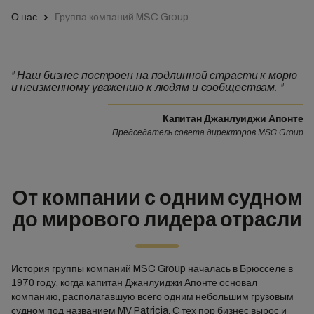
О нас
Группа компаний MSC Group
"
Наш бизнес построен на подлинной страсти к морю
и неизменному уважению к людям и сообществам.
"
Капитан Джанлуиджи Апонте
Председатель совета директоров MSC Group
От компании с одним судном
до мирового лидера отрасли
История группы компаний
MSC Group
началась в Брюсселе в
1970 году, когда
капитан Джанлуиджи Апонте
основал
компанию, располагавшую всего одним небольшим грузовым
судном под названием MV Patricia. С тех пор бизнес вырос и