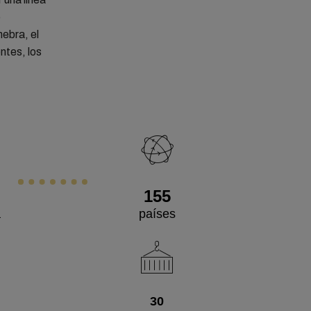
o
nebra, el
ntes, los
155
a
países
30