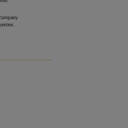
utes,
g Company
unities,