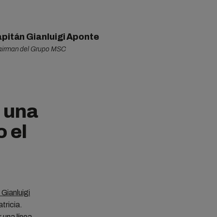
pitán Gianluigi Aponte
irman del Grupo MSC
r una
 el
 Gianluigi
tricia.
 una línea