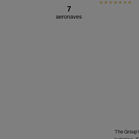
7
aeronaves
The Group’s