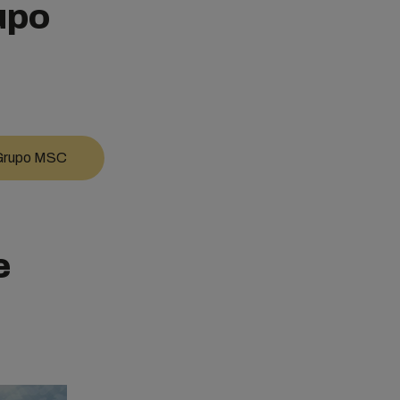
upo
l Grupo MSC
e