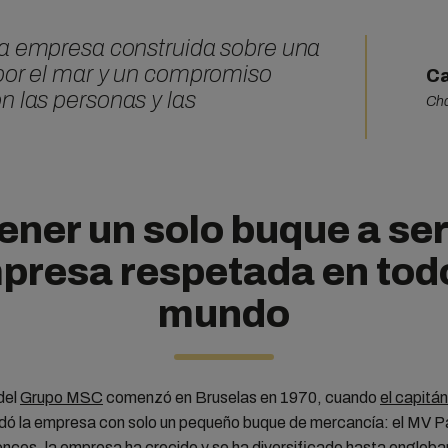
na empresa construida sobre una
por el mar y un compromiso
Ca
n las personas y las
Cha
ener un solo buque a se
presa respetada en todo
mundo
 del
Grupo MSC
comenzó en Bruselas en 1970, cuando
el capitán
dó la empresa con solo un pequeño buque de mercancía: el MV Pa
ces, la empresa ha crecido y se ha diversificado hasta englobar