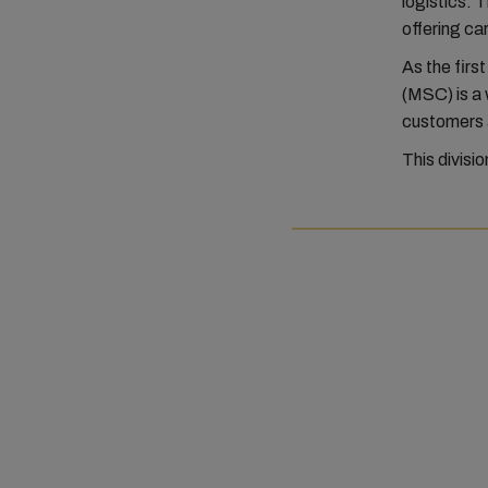
logistics. 
offering ca
As the fir
(MSC) is a 
customers a
This divisio