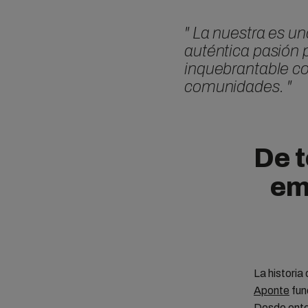
"
La nuestra es u
auténtica pasión 
inquebrantable co
comunidades.
"
De t
em
La historia
Aponte
fun
Desde enton