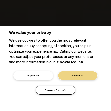
We value your privacy
Mantenemos las frutas refrigeradas
We use cookies to offer you the most relevant
y en movimiento.
information. By accepting all cookies, you help us
optimize your experience navigating our website.
You can adjust your preferences at any moment or
Comienza tu booking
find more information in our
Cookie Policy
Póngase en contacto con un experto
Reject All
Accept All
Cookies Settings
Cuenta con nosotros para