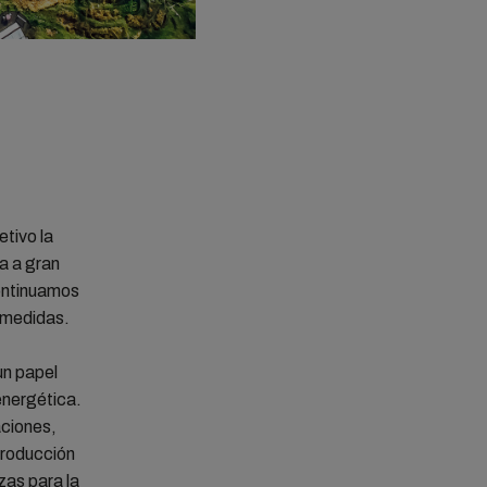
tivo la
a a gran
ontinuamos
e medidas.
un papel
energética.
aciones,
producción
zas para la