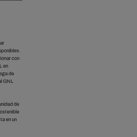
ar
sponibles.
cionar con
L en
rega de
 al GNL
tunidad de
sostenible
ta en un