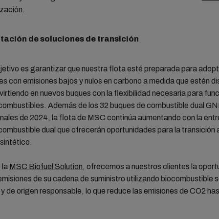
zación
.
ación de soluciones de transición
etivo es garantizar que nuestra flota esté preparada para adopt
s con emisiones bajos y nulos en carbono a medida que estén di
irtiendo en nuevos buques con la flexibilidad necesaria para fun
 combustibles. Además de los 32 buques de combustible dual GN
finales de 2024, la flota de MSC continúa aumentando con la ent
ombustible dual que ofrecerán oportunidades para la transición
 sintético.
 la
MSC Biofuel Solution
, ofrecemos a nuestros clientes la opor
 emisiones de su cadena de suministro utilizando biocombustible 
 y de origen responsable, lo que reduce las emisiones de CO2 has