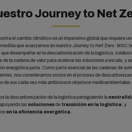
estro Journey to Net Z
ontra el cambio climático es un imperativo global que requiere u
a medida que avanzamos en nuestro Journey to Net Zero. MSC ti
 que desempeñar en la descarbonización de la logística, colabo
s de la cadena de valor para acelerar las soluciones a escala, y
ión energética justa. Como parte esencial de las cadenas de sum
ientes, nos consideramos socios en el proceso de descarbonizac
n de sus cada vez más ambiciosos objetivos medioambientales.
 la descarbonización de la logística persiguiendo la
neutralid
 apoyando las
soluciones
de
transición en la logística
; y
nos
en la eficiencia energética
.