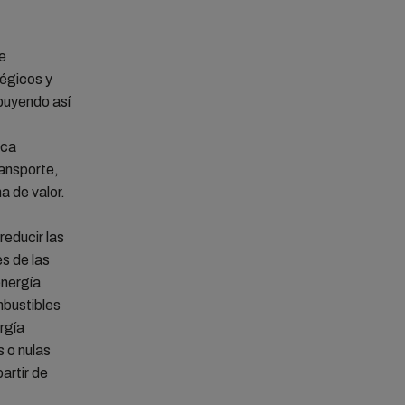
de
tégicos y
ibuyendo así
ica
ransporte,
a de valor.
educir las
s de las
energía
mbustibles
rgía
s o nulas
artir de