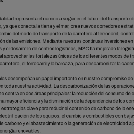
es
alidad representa el camino a seguir en el futuro del transporte 
 ya que conecta la tierra y el mar, crea nuevos corredores estra
 cambio del modo de transporte de la carretera al ferrocarril, contr
ión de las emisiones. Mediante nuestras continuas inversiones en
es y el desarrollo de centros logísticos, MSC ha mejorado la logíst
al aprovechar las fortalezas únicas de los diferentes modos de t
 carretera, el ferrocarril y la barcaza, para descarbonizar la caden
ales desempeñan un papel importante en nuestro compromiso de r
n toda nuestra actividad. La descarbonización de las operacione
se centra en dos áreas principales: la reducción del consumo de 
a mayor eficiencia y la disminución de la dependencia de los co
s estrategias clave para reducir el contenido de carbono de la ene
 electrificación de los equipos, el cambio a combustibles con baja
e carbono y el abastecimiento o la generación de electricidad a p
 energía renovables.