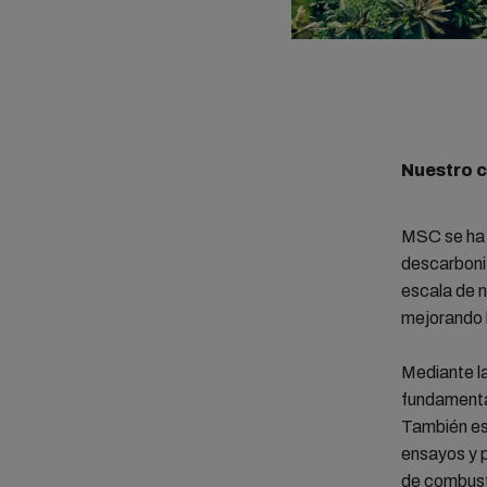
Nuestro c
MSC se ha 
descarboni
escala de 
mejorando l
Mediante l
fundamental
También est
ensayos y p
de combust