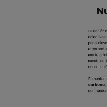
Nu
La acción c
colectiva 
papel clave
otras parte
una transic
nuestros cl
consecució
Fomentamos
carbono
;
centrándo