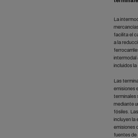
terminal
La intermod
mercancías,
facilita el
a la reducc
ferrocarril
intermodal 
incluidos la
Las termin
emisiones e
terminales 
mediante un
fósiles. La
incluyen la
emisiones d
fuentes de