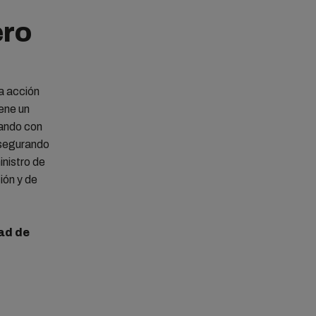
ero
na acción
ene un
rando con
 asegurando
inistro de
ión y de
ad de