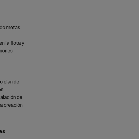
jado metas
n la flota y
uciones
o plan de
on
talación de
la creación
las