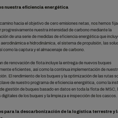
 nuestra eficiencia energética
camino hacia el objetivo de cero emisiones netas, nos hemos fi
ir progresivamente nuestra intensidad de carbono mediante la
ión de una serie de medidas de eficiencia energética que incluye
la aerodinámica e hidrodinámica, el sistema de propulsión, las sol
así como la captura y el almacenaje de carbono.
n de renovación de flota incluye la entrega de nuevos buques
mente eficientes, así como la continua implementación de nuestr
ón. El rendimiento de los buques y la optimización de las rutas s
lave de nuestro programa de eficiencia energética, como la ins
de gestión de buques basado en datos en toda la flota de MSC, 
digitales de los buques y la limpieza e inspección de los cascos.
s para la descarbonización de la logística terrestre y 