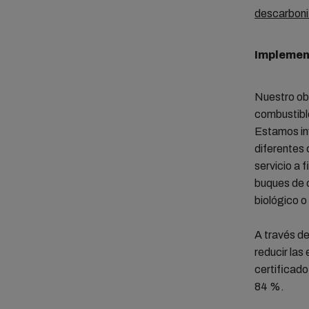
descarboni
Implement
Nuestro obj
combustible
Estamos inv
diferentes
servicio a 
buques de c
biológico o
A través de
reducir las
certificado
84 %.