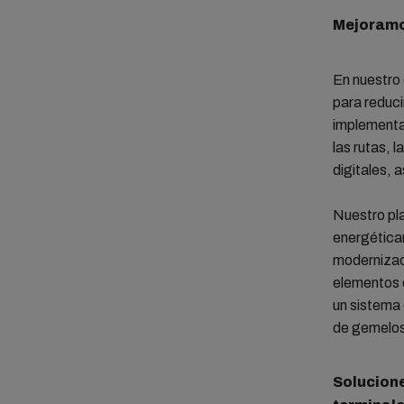
Mejoramos
En nuestro 
para reduc
implementac
las rutas, 
digitales, 
Nuestro pla
energética
modernizaci
elementos c
un sistema 
de gemelos 
Solucione