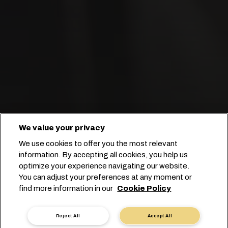
We value your privacy
We use cookies to offer you the most relevant
information. By accepting all cookies, you help us
optimize your experience navigating our website.
You can adjust your preferences at any moment or
find more information in our
Cookie Policy
Rezervasyonunuzu başlatın
Reject All
Accept All