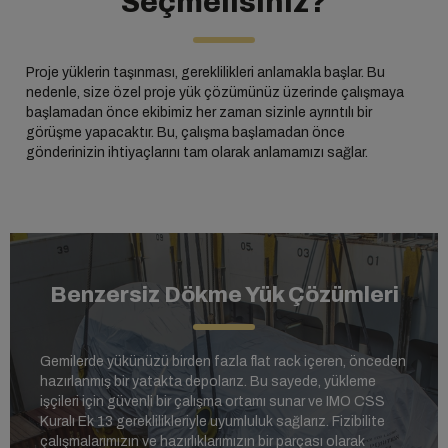
Seçmelisiniz?
Proje yüklerin taşınması, gereklilikleri anlamakla başlar. Bu
nedenle, size özel proje yük çözümünüz üzerinde çalışmaya
başlamadan önce ekibimiz her zaman sizinle ayrıntılı bir
görüşme yapacaktır. Bu, çalışma başlamadan önce
gönderinizin ihtiyaçlarını tam olarak anlamamızı sağlar.
Benzersiz Dökme Yük Çözümleri
Gemilerde yükünüzü birden fazla flat rack içeren, önceden
hazırlanmış bir yatakta depolarız. Bu sayede, yükleme
işçileri için güvenli bir çalışma ortamı sunar ve IMO CSS
Kuralı Ek 13 gereklilikleriyle uyumluluk sağlarız. Fizibilite
çalışmalarımızın ve hazırlıklarımızın bir parçası olarak