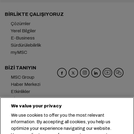
BIRLIKTE ÇALIŞIYORUZ
Çözümler
Yerel Bilgiler
E-Business
Sürdürülebilirlik
myMSC
BIZI TANIYIN
MSC Group
Haber Merkezi
Etkinlikler
Blog
We value your privacy
Kariyer
Bize Ulaşın
We use cookies to offer you the most relevant
information. By accepting all cookies, you help us
Genel Merkez:
+41 227038888
info@msc.com
optimize your experience navigating our website.