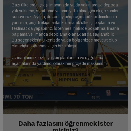
Bazı ülkelerde, çıkış limanınızda ya da yakınlardaki depoda
yük yükleme, sabitleme ve emniyete alma gibi ek çözümler
sunuyoruz. Ayrıca, düzenleyici/iç taşımacılık bildirimlerinin
yanı sıra, çeşitli ekipmanlar kullanarak ülke içi toplama ve
teslimat da yapabiliriz. İstenmesi halinde boşaltma, limana
bağlama ve limanda depolama olanakları da sağlanabilir.
Bu seçeneklerin ülkenizde ya da bölgenizde mevcut olup
olmadığını öğrenmek için bize ulaşın.
Uzmanlarımız, özel yükleri planlanma ve uygulama
aşamalarında yardımcı olarak her projede maksimum
güvenlik ve emniyeti temin eder.
Daha fazlasını öğrenmek ister
misiniz?