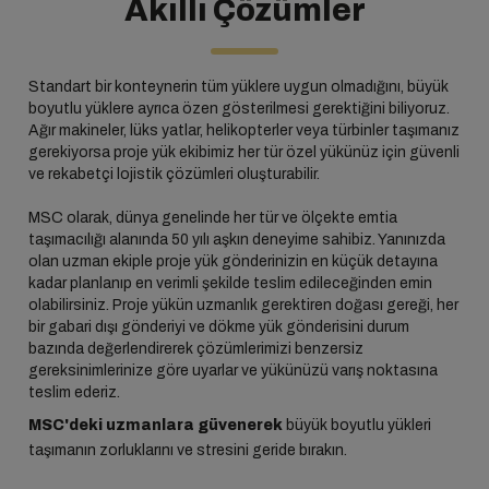
Akıllı Çözümler
Standart bir konteynerin tüm yüklere uygun olmadığını, büyük
boyutlu yüklere ayrıca özen gösterilmesi gerektiğini biliyoruz.
Ağır makineler, lüks yatlar, helikopterler veya türbinler taşımanız
gerekiyorsa proje yük ekibimiz her tür özel yükünüz için güvenli
ve rekabetçi lojistik çözümleri oluşturabilir.
MSC olarak, dünya genelinde her tür ve ölçekte emtia
taşımacılığı alanında 50 yılı aşkın deneyime sahibiz. Yanınızda
olan uzman ekiple proje yük gönderinizin en küçük detayına
kadar planlanıp en verimli şekilde teslim edileceğinden emin
olabilirsiniz. Proje yükün uzmanlık gerektiren doğası gereği, her
bir gabari dışı gönderiyi ve dökme yük gönderisini durum
bazında değerlendirerek çözümlerimizi benzersiz
gereksinimlerinize göre uyarlar ve yükünüzü varış noktasına
teslim ederiz.
MSC'deki uzmanlara güvenerek
büyük boyutlu yükleri
taşımanın zorluklarını ve stresini geride bırakın.