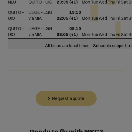
NLU
QUITO - UIO
23:35
(+1)
Mon
Tue
Wed
Thu
Fri
Sat
S
QUITO -
LIEGE - LGG
19:10
UIO
via MIA
22:05
(+1)
Mon
Tue
Wed
Thu
Fri
Sat
S
QUITO -
LIEGE - LGG
05:10
UIO
via MIA
08:05
(+1)
Mon
Tue
Wed
Thu
Fri
Sat
S
All times are local times - Schedule subject 
Request a quote