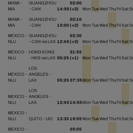
MIAMI -
GUANGZHOU
02:00
MIA
- CAN
14:50
(+2)
Mon
Tue
Wed
Thu
Fri
Sat
S
MIAMI -
GUANGZHOU
02:10
MIA
- CAN
15:00
(+2)
Mon
Tue
Wed
Thu
Fri
Sat
S
MEXICO -
GUANGZHOU
02:30
NLU
- CAN via LAX
12:45
(+2)
Mon
Tue
Wed
Thu
Fri
Sat
S
MEXICO -
HONG KONG
21:55
NLU
- HKG via LAX
05:25
(+1)
Mon
Tue
Wed
Thu
Fri
Sat
S
LOS
MEXICO -
ANGELES -
NLU
LAX
05:25
07:35
Mon
Tue
Wed
Thu
Fri
Sat
S
LOS
MEXICO -
ANGELES -
NLU
LAX
12:45
14:55
Mon
Tue
Wed
Thu
Fri
Sat
S
MEXICO -
NLU
QUITO - UIO
13:35
19:05
Mon
Tue
Wed
Thu
Fri
Sat
S
MEXICO -
05:05