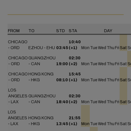
FROM
TO
STD
STA
DAY
CHICAGO
10:40
- ORD
EZHOU - EHU
03:45
(+1)
Mon
Tue
Wed
Thu
Fri
Sat
S
CHICAGO
GUANGZHOU
02:30
- ORD
- CAN
19:00
(+2)
Mon
Tue
Wed
Thu
Fri
Sat
S
CHICAGO
HONG KONG
15:45
- ORD
- HKG
08:10
(+1)
Mon
Tue
Wed
Thu
Fri
Sat
S
LOS
ANGELES
GUANGZHOU
02:30
- LAX
- CAN
18:40
(+2)
Mon
Tue
Wed
Thu
Fri
Sat
S
LOS
ANGELES
HONG KONG
21:55
- LAX
- HKG
13:45
(+1)
Mon
Tue
Wed
Thu
Fri
Sat
S