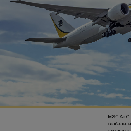
MSC Air C
глобальны