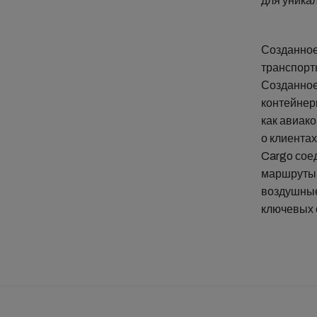
для уника
Созданное
транспорт
Созданное
контейнер
как авиако
о клиентах
Cargo сое
маршруты.
воздушные
ключевых 