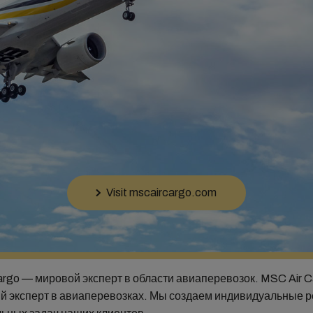
Visit mscaircargo.com
argo — мировой эксперт в области авиаперевозок. MSC Air 
й эксперт в авиаперевозках. Мы создаем индивидуальные 