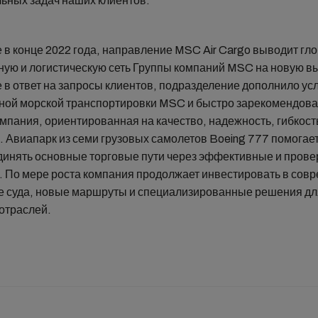
льных задач наших клиентов.
 в конце 2022 года, направление MSC Air Cargo выводит гл
ную и логистическую сеть Группы компаний MSC на новую в
 в ответ на запросы клиентов, подразделение дополнило ус
ной морской транспортировки MSC и быстро зарекомендова
мпания, ориентированная на качество, надежность, гибкость
. Авиапарк из семи грузовых самолетов Boeing 777 помогае
динять основные торговые пути через эффективные и пров
 По мере роста компания продолжает инвестировать в сов
 суда, новые маршруты и специализированные решения дл
отраслей.