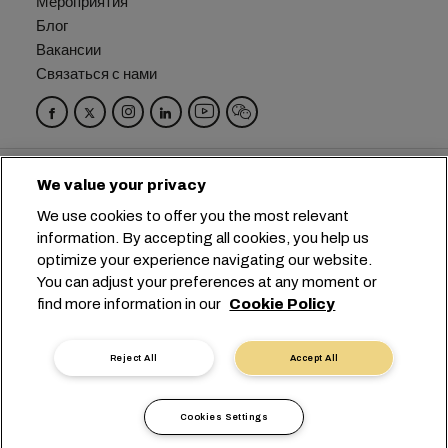
Мероприятия
Блог
Вакансии
Связаться с нами
Головной офис:
+41 227038888
info@msc.com
We value your privacy
Chemin Rieu 12, 1208 Geneva
Switzerland
We use cookies to offer you the most relevant
information. By accepting all cookies, you help us
Настройка файлов cookie
optimize your experience navigating our website.
Конфиденциальность данных
You can adjust your preferences at any moment or
Запрос персональных данных
find more information in our
Cookie Policy
Условия пользования
Правила и условия перевозчика
Обязательства ЕС
Кодекс поведения
Reject All
Accept All
Сертификаты
Горячая линия SpeakUp
沪ICP备13010414号-6
Cookies Settings
沪公网安备 31010902003394号