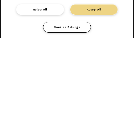
Связаться с экспертом
Reject All
Accept All
Cookies Settings
Глобальные перевозки как
основа бизнеса
Знаете ли вы, что новозеландские яблоки пользуются
спросом во всем мире, даже в таких отдаленных регионах, как
Европа?
Новая Зеландия является одним из крупнейших в мире
экспортеров яблок с годовым объемом экспорта,
оцениваемым в 402 000 метрических тонн. Благоприятный
умеренный климат страны создает идеальные условия для
выращивания фруктов, а расположение в южном полушарии