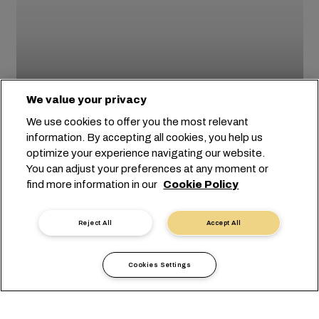
We value your privacy
We use cookies to offer you the most relevant
information. By accepting all cookies, you help us
optimize your experience navigating our website.
You can adjust your preferences at any moment or
20/05/2025
find more information in our
Cookie Policy
"We Are Big Believers in Africa’s
Trade Future" MSC CEO Tells
Reject All
Accept All
Abidjan Africa CEO Forum
Cookies Settings
MÁS INFORMACIÓN