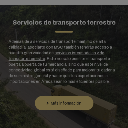
Servicios de transporte terrestre
Además de a servicios de transporte marítimo de alta
calidad, al asociarte con MSC también tendrás acceso a
nuestra gran variedad de
servicios intermodales y de
transporte terrestre
. Esto no solo permite el transporte
puerta a puerta de tu mercancía, sino que este nivel de
conectividad global está diseñado para mejorar tu cadena
de suministro general y hacer que tus exportaciones e
importaciones en África sean lo más eficientes posible.
Nuestras ofertas intermodales están respaldadas además
por nuestra red de almacenes, lo que nos permite ofrecer
Más información
instalaciones integrales de almacenamiento y embalaje.
Para empresas ubicadas en Sudáfrica, también ofrecemos
soluciones de almacenamiento frigorífico
, diseñado para
mejorar aún más tus soluciones logísticas de la cadena de
frío.