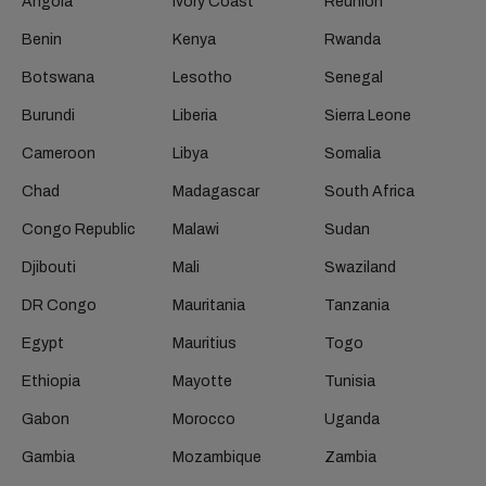
Angola
Ivory Coast
Reunion
Benin
Kenya
Rwanda
Botswana
Lesotho
Senegal
Burundi
Liberia
Sierra Leone
Cameroon
Libya
Somalia
Chad
Madagascar
South Africa
Congo Republic
Malawi
Sudan
Djibouti
Mali
Swaziland
DR Congo
Mauritania
Tanzania
Egypt
Mauritius
Togo
Ethiopia
Mayotte
Tunisia
Gabon
Morocco
Uganda
Gambia
Mozambique
Zambia