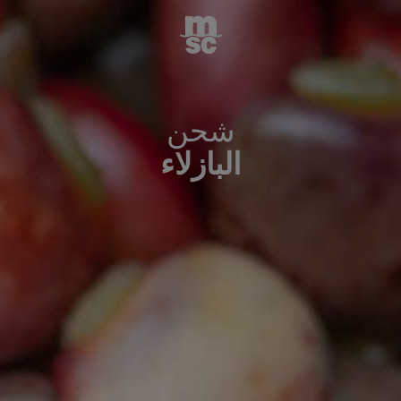
شحن
البازلاء