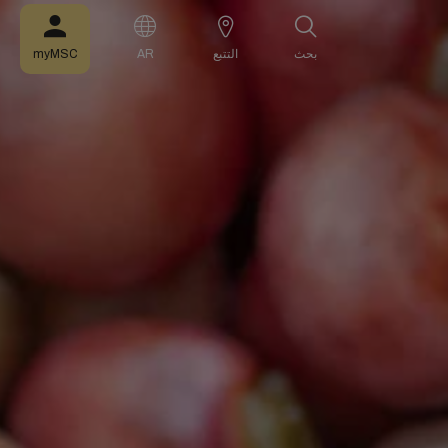
بحث
التتبع
AR
myMSC