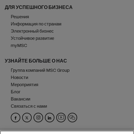
ДЛЯ УСПЕШНОГО БИЗНЕСА
Решения
Информация по странам
Электронный бизнес
Устойчивое развитие
myMSC
УЗНАЙТЕ БОЛЬШЕ О НАС
Группа компаний MSC Group
Новости
Мероприятия
Блог
Вакансии
Связаться с нами