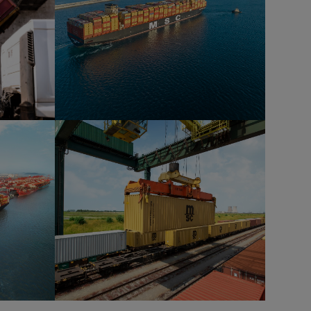
MSC Michel Cappellini approaching
cargo
the terminal of Sines
MSC Container being loaded on
nal
train