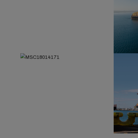
Crane dropping off a container
MSC Miche
Employee
Employees at AsyaPort terminal
operatio