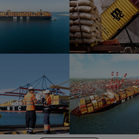
l Cappellini at sea
Container being stuffed with 
s supervising terminal
ns
MSC Gülsün at Shanghai termi