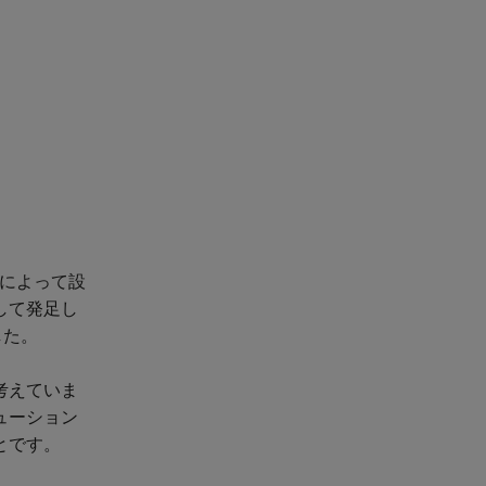
te船長によって設
して発足し
した。
考えていま
ューション
とです。