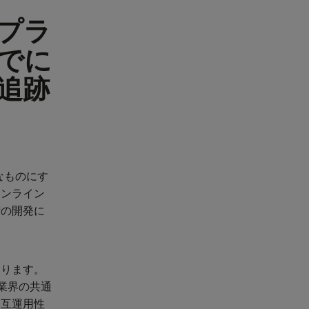
プラ
でに
追跡
なものにす
オンライン
術の開発に
あります。
して、業界の共通
相互運用性