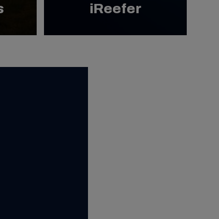
s
iReefer