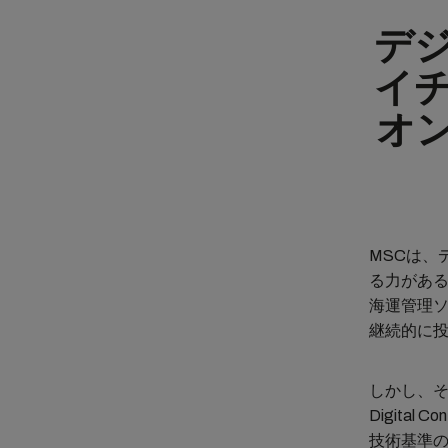
デ
イ
オ
MSCは、
る力があ
海運管理
継続的に
しかし、
Digital
技術基準