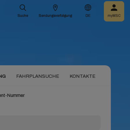
Suche
Suche
Sendungsverfolgung
Sendungsverfolgung
DE
DE
myMSC
myMSC
NG
FAHRPLANSUCHE
KONTAKTE
ment-Nummer