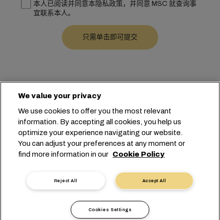
本人已阅读并同意本隐私政策，并同意 MSC 就查询事
宜联系本人。
We value your privacy
We use cookies to offer you the most relevant
information. By accepting all cookies, you help us
总部：
+41 227038888
info@msc.com
optimize your experience navigating our website.
You can adjust your preferences at any moment or
Chemin Rieu 12, 1208 Geneva
Switzerland
find more information in our
Cookie Policy
Cookie 设置
数据隐私声明
个人数据请求
使用条款
承运人条款和条件
欧盟承诺
Reject All
Accept All
行为准则
认证
举报热线
沪ICP备13010414号-6
Cookies Settings
沪公网安备 31010902003394号