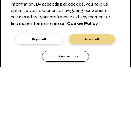
information. By accepting all cookies, you help us
optimize your experience navigating our website.
You can adjust your preferences at any moment or
Start your booking
find more information in our
Cookie Policy
联系我们
Reject All
Accept All
Cookies Settings
安全地运输敏感货物
集装箱隔热衬垫旨在保护敏感货物，防止货物因温度、湿度和冷
凝变化或污染而受损，是许多企业的理想解决方案。
它们有助于在运输全程维持稳定的环境，非常适合运输高含湿量
货物的公司。这样您便能确保始终快速地向客户交付高品质产
品。