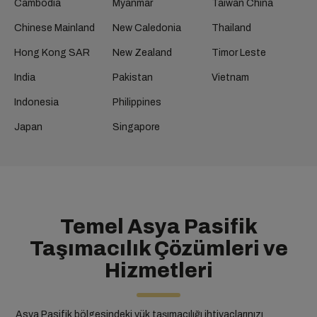
Cambodia
Myanmar
Taiwan China
Chinese Mainland
New Caledonia
Thailand
Hong Kong SAR
New Zealand
Timor Leste
India
Pakistan
Vietnam
Indonesia
Philippines
Japan
Singapore
Temel Asya Pasifik
Taşımacılık Çözümleri ve
Hizmetleri
Asya Pasifik bölgesindeki yük taşımacılığı ihtiyaçlarınızı