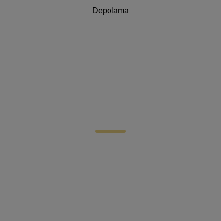
Depolama
Yükünüzü bizimle
taşımaya hazır mısınız?