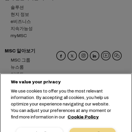
솔루션
현지 정보
e비즈니스
지속가능성
myMSC
MSC 알아보기
MSC 그룹
뉴스룸
이벤트
블로그
We value your privacy
경력
We use cookies to offer you the most relevant
문의하기
information. By accepting all cookies, you help us
optimize your experience navigating our website.
본사:
+41 227038888
info@msc.com
You can adjust your preferences at any moment or
find more information in our
Cookie Policy
Chemin Rieu 12, 1208 Geneva
Switzerland