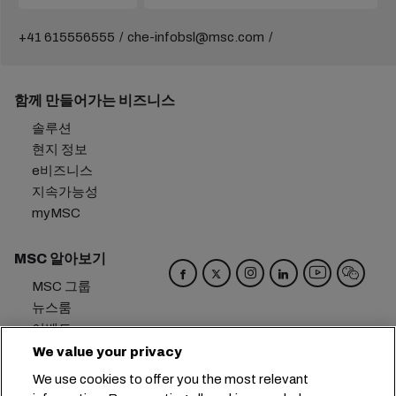
+41 615556555
che-infobsl@msc.com
함께 만들어가는 비즈니스
솔루션
현지 정보
e비즈니스
지속가능성
myMSC
MSC 알아보기
MSC 그룹
뉴스룸
이벤트
블로그
We value your privacy
경력
We use cookies to offer you the most relevant
문의하기