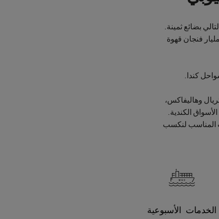
لتالي بضائع ثمينة.
 قيمة قطاع القهوة العالمي بأكثر من 100 مليار دولار أميركي، ويتم استهلاك حوالي 500 مليار فنجان قهوة
واحل كندا.
تريال وهاليفاكس،
لأسواق الكندية.
وقت المناسب لنكسب
الخدمات الأسبوعية