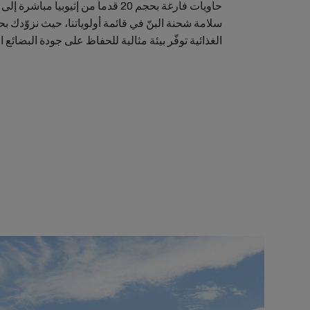
حاويات فارغة بحجم 20 قدماً من إثيوبيا م
سلامة شحنة البنّ في قائمة أولوياتنا، حيث نزوّدك 
الغذائية توفّر بيئة مثالية للحفاظ على جودة البضائع 