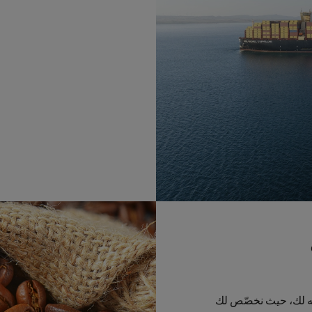
مه لك، حيث نخصّص لك