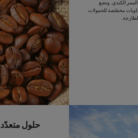
باشرة إلى الممر الكندي. ونضع
بحاويات مخصّصة للحمولات
الطازجة.
حلول متعدّد