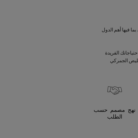
 مرموقة تخوّلنا دعم تجارة حبوب البنّ المزدهرة، إذ ننتشر في 155 بلداً، بما فيها أهم الدول
تياجاتك الفريدة
تخليص الجمركي
نهج مصمم حسب
الطلب