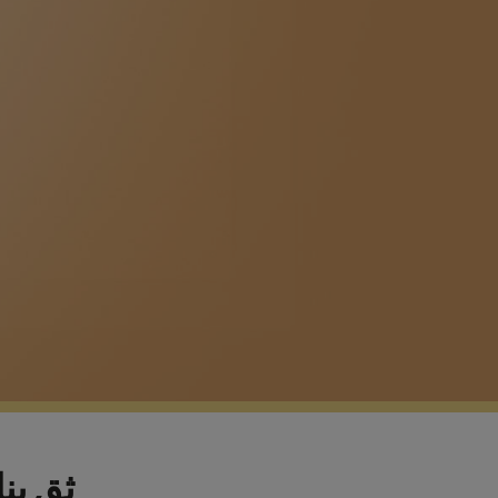
ثِق بن