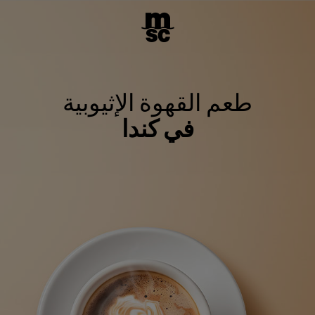
طعم القهوة الإثيوبية
في كندا