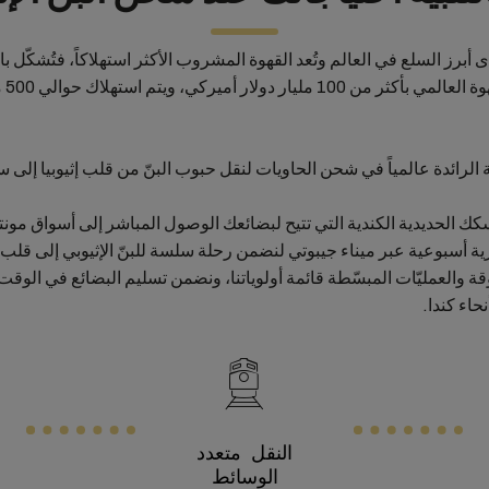
ى أبرز السلع في العالم وتُعد القهوة المشروب الأكثر استهلاكاً، فتُشكّل با
تُقدر
الرائدة عالمياً في شحن الحاويات لنقل حبوب البنّ من قلب إثيوبيا إلى س
ك الحديدية الكندية التي تتيح لبضائعك الوصول المباشر إلى أسواق مون
ية أسبوعية عبر ميناء جيبوتي لنضمن رحلة سلسة للبنّ الإثيوبي إلى قلب ا
وقة والعمليّات المبسّطة قائمة أولوياتنا، ونضمن تسليم البضائع في ال
حاء كندا.
النقل متعدد
الوسائط